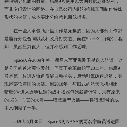
并限制分包商的数量。猎鹰9号使用以太网数据总线结构，
而非专门设计的网络。在自己公司内部的机械车间制作特殊
形状的火箭，成本要比分给承包商低得多。
在一些大承包商那里工作是无趣的，因为大部分工作都
是履行分包合同以及和政府打交道。而在SpaceX工作的工程
师，虽然压力很大，但并不感到工作乏味。
SpaceX在2009年将一颗马来西亚观测卫星送入轨道，这
是公司的首次商业发射。但真正的革命始于2015年。猎鹰9
号是第一枚进入轨道后能自动掉头，启动引擎缓速返航，实
现尾部软着陆的火箭。到2018年，与旧式的航天飞机相比，
猎鹰9号进入近地轨道的成本按照每磅载荷计算，只有原来
的1/23。而它的大哥——猎鹰重型火箭——将猎鹰9号的成
本又削减了一半。
2020年5月30日，SpaceX将NASA的两名宇航员送进国