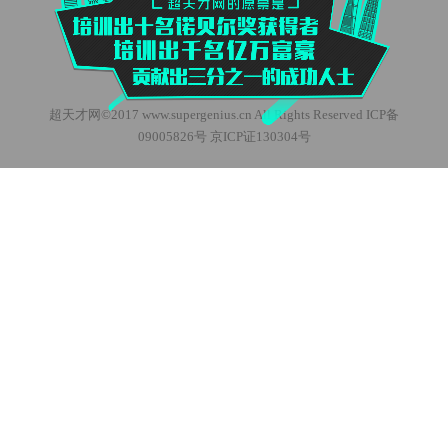
超天才网©2017 www.supergenius.cn All Rights Reserved ICP备
09005826号 京ICP证130304号