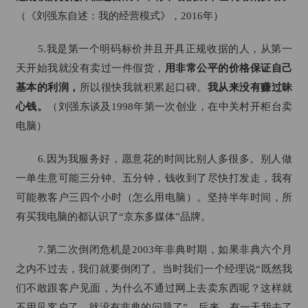
（《刘强东自述：我的经营模式》，2016年）
5.我是第一个明码标价并且开具正规收据的人，从第一
天开始我就没有卖过一件假货，
用非常公平的价格保证自己
基本的利润，
所以很快我就积累起口碑。
我从来没有赚过昧
心钱。
（刘强东谈及1998年第一次创业，在中关村开柜台卖
电脑）
6.因为我服务好，愿意花的时间比别人多很多。别人做
一单生意可能三分钟、五分钟，钱收到了尽快打发走，我有
可能教客户三四个小时（怎么用电脑）。坚持半年时间，所
有买我电脑的都认识了“京东多媒体”品牌。
7.第二次倒闭危机是2003年非典时期，如果非典六个月
之内不过去，我们就要倒闭了。当时我们一个经理说“既然我
们不敢跟客户见面，为什么不通过网上去卖东西呢？这样就
不用见客户了，就没有非典的问题了”。后来，有一天我去了