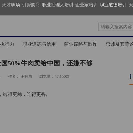
天才职场
引资购商
职业经理人培训
企业家培训
职业道德培训
天
执行力
职业道德与信用
商业谋略与欺诈
忠诚及其背
国50%牛肉卖给中国，还嫌不够
b
作者： 正解局
浏览量：47,150次
，端得更稳，吃得更香。