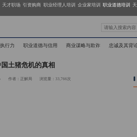
天才职场
引资购商
职业经理人培训
企业家培训
职业道德培训
天
执行力
职业道德与信用
商业谋略与欺诈
忠诚及其背
中国土猪危机的真相
b
作者：正解局
浏览量：33,766次