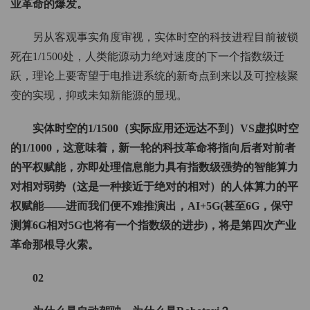
业革命的爆发。
另从客观事实角度审视，实体时空的科技进程目前被锁
死在1/1500处，人类能源动力绝对速度的下一个指数级迁
跃，理论上要寄望于电推进系统的新奇点到来以及可控核聚
变的实现，抑或未知新能源的显现。
实体时空的1/1500（实际应用还远达不到）VS虚拟时空
的1/1000，这意味着，新一轮的科技革命将指向后者对前者
的平权赋能，亦即处理信息能力具有指数级强势的智能算力
对相对弱势（这是一种接近于绝对的相对）的人体算力的平
权赋能——进而我们便不难推演出，AI+5G(甚至6G，保守
测算6G相对5G也将有一个指数级的进步)，将是第四次产业
革命那根导火索。
02