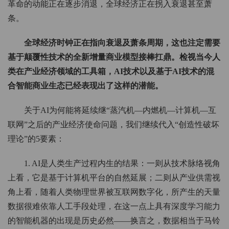
革命的动能正在逐步消退，全球经济正在拐入衰退甚至萧
条。
全球经济时钟正在指向衰退及萧条周期，这也注定需要
基于颠覆性技术的全新增量商业模型接棒扛鼎。检视当今人
类在产业经济领域的工具箱，AI技术以及基于AI技术的混
合智能商业生态已经表现出了这样的潜能。
关于AI为何能将延续继“蒸汽机—内燃机—计算机—互
联网”之后的产业经济使命问题，我们继续代入“创造性破坏
理论”的5要素：
1. AI是人类生产过程内生的结果：一则从技术脉络视角
上看，它是基于计算机平台的自然延展；二则从产业供需视
角上看，随着人类物理世界被互联网数字化，所产生的天量
数据很难依靠人工手段处理，在这一点上具有深度学习能力
的智能机器的出现是历史必然——换言之，数据相当于马铃