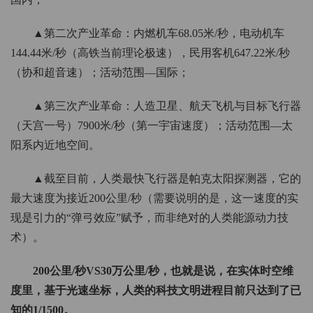
▲第二次产业革命：内燃机车68.05米/秒，电动机车
144.44米/秒（高铁当前理论极速），民用客机647.22米/秒
（协和超音速）；活动范围—国际；
▲第三次产业革命：人造卫星、航天飞机与目标飞行器
（天宫一号）7900米/秒（第一宇宙速度）；活动范围—太
阳系内近地空间。
▲截至目前，人类最快飞行器是帕克太阳探测器，它的
最大速度为接近200公里/秒（需要说明的是，这一速度的实
现是引力的“弹弓效应”赋予，而非绝对的人类能源动力技
术）。
200公里/秒VS30万公里/秒，也就是说，在实体时空维
度里，基于光速坐标，人类的科技文明进程目前只达到了已
知的1/1500。