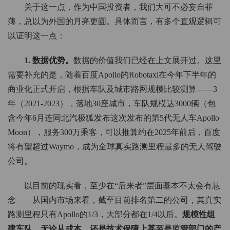
关于这一点，作为中国投资者，我们大可不必妄自菲
薄，总以为外国的月亮更圆。具体而言，有多个直观逻辑可
以证明这一点：
1. 数据优势。
数据的价值我们已经在上文展开过。这里
需要补充的是，随着百度Apollo的Robotaxi在今年下半年的
商业化正式开启，根据车队及城市路网规模比较测算——3
年（2021-2023），落地30座城市，车队规模达3000辆（包
含今年6月连同北汽极狐发布这次发布的第5代无人车Apollo
Moon），服务300万乘客，可以推算约在2025年前后，百度
将有望超过Waymo，成为全球真实路测里程最多的无人驾驶
公司。
以目前的现实看，至少在“后来者”层面基本不太会有悬
念——从国内市场来看，截至目前排名第二的公司，其真实
路测里程只有Apollo的1/3，大部分都在1/4以后。
规模性组
建车队，无论从成本，还是技术保障上甚至是监管部门的产