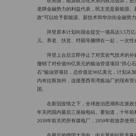
在美国，能源政治化关系到政治选票，还
老牌金融势力的利益代表，民主党是新能源、
政”可以给予新能源、新技术和华尔街金融势
拜登原本计划向国会提交一项高达3.5万
儿、养老、扶贫、纾困等捆绑在一起，一次性
拜登上台后立即停止了对页岩气技术的补
撤销了对价值90亿美元的输油管道项目“拱心石 X
石”输油管项目，总价值近90亿美元，计划从
内布拉斯加州，连接墨西哥湾炼油厂的现有管
国。
在新冠疫情之下，全球政治思潮和左派政党
年关闭国内最后三座核电站。要知道，十年前
2038年前关闭所有煤电厂，2050年前放弃使
在最近的德国大选中，中左翼的社民党赢