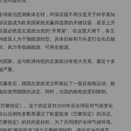
才是问题所在。
，全球政治思潮集体左转，环保议题不再仅是关于科学真知
候议题成为欧美国家政党赢得选票的关键议题，甚至上升
议题必然是左派政治党的“开胃菜”。在这股大潮下，各主
种政策人为干预能源转型。具体目标和方向是打击化石能
伏、风力等低碳能源、可再生能源。
的国家。这与欧洲传统的左派政治有很大关系。最近十多
越严重。
危机爆发后，德国左派政党立即掀起了一股反核能运动。默
电站使用期限的决定。同时，法国的核电也受到限制。
了《巴黎协定》。这个协定是对2020年后全球应对气候变化
洲议会以压倒性多数票通过了欧盟批准《巴黎协定》的决议。
巴黎协定》的目的是好的，为了共同维护全球气候环境。
国政府“顺应民意”强力干预能源转型，德法弃油弃煤弃