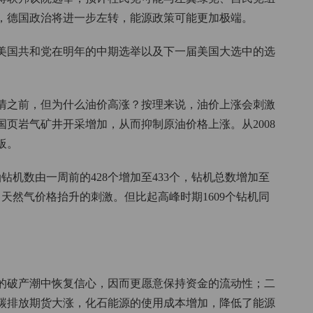
，德国政治将进一步左转，能源政策可能更加极端。
美国共和党在明年的中期选举以及下一届美国大选中的选
情之前，但为什么油价高涨？按理来说，油价上涨会刺激
国页岩气矿井开采增加，从而抑制原油价格上涨。从2008
板。
钻机数由一周前的428个增加至433个，钻机总数增加至
、天然气价格抬升的刺激。但比起高峰时期1609个钻机同
。
的破产潮中恢复信心，因而更愿意保持资金的流动性；二
碳排放期货大涨，化石能源的使用成本增加，降低了能源