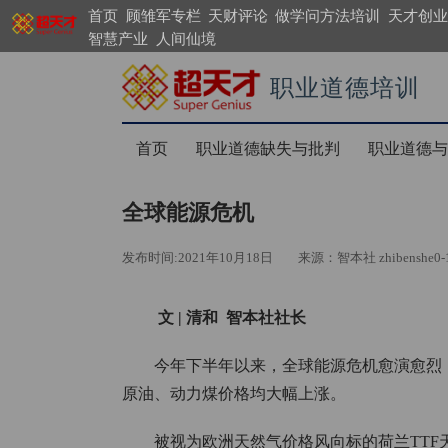
首页
顾雏军专栏
天财评论
做学问方法培训
天才创业
智慧产业
人间仙境
职业道德培训
https://search.supergenius.cn
首页
职业道德缺失与批判
职业道德与
全球能源危机
发布时间:2021年10月18日
来源：智本社 zhibenshe0-
文 | 清和 智本社社长
今年下半年以来，全球能源危机愈演愈烈
原油、动力煤价格均大幅上涨。
被视为欧洲天然气价格风向标的荷兰TTF天