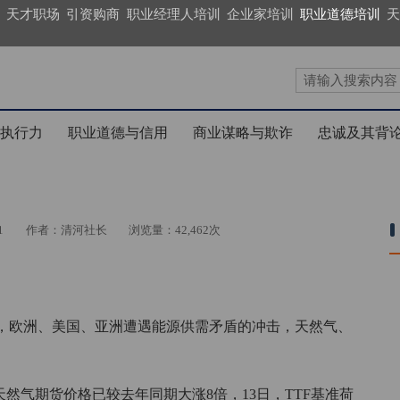
天才职场
引资购商
职业经理人培训
企业家培训
职业道德培训
天
执行力
职业道德与信用
商业谋略与欺诈
忠诚及其背
1
作者：清河社长
浏览量：42,462次
，欧洲、美国、亚洲遭遇能源供需矛盾的冲击，天然气、
然气期货价格已较去年同期大涨8倍，13日，TTF基准荷