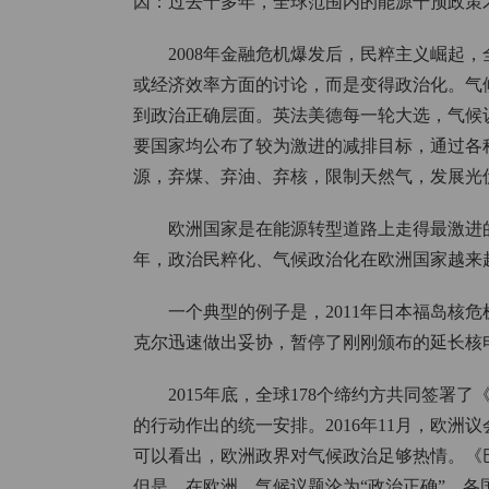
因：过去十多年，全球范围内的能源干预政策
2008年金融危机爆发后，民粹主义崛起
或经济效率方面的讨论，而是变得政治化。气
到政治正确层面。英法美德每一轮大选，气候
要国家均公布了较为激进的减排目标，通过各
源，弃煤、弃油、弃核，限制天然气，发展光
欧洲国家是在能源转型道路上走得最激进
年，政治民粹化、气候政治化在欧洲国家越来
一个典型的例子是，2011年日本福岛核
克尔迅速做出妥协，暂停了刚刚颁布的延长核
2015年底，全球178个缔约方共同签署
的行动作出的统一安排。2016年11月，欧
可以看出，欧洲政界对气候政治足够热情。《
但是，在欧洲，气候议题沦为“政治正确”，各