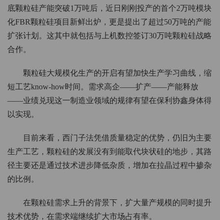
底颗粒硅产能突破1万吨后，近日刚刚投产的首个2万吨模块
化FBR颗粒硅项目新鲜出炉，更是提出了超过50万吨的产能
扩张计划。这其中就包括与上机数控签订30万吨颗粒硅战略
合作。
颗粒硅大规模化生产的开启有望加快生产学习曲线，缩
短工艺know-how时间。需求高企——扩产——产能释放
——业绩兑现这一制造业领域的规律有望在保利协鑫身体得
以实现。
目前来看，西门子法凭借质量稳定的优势，仍旧为主要
生产工艺，颗粒硅的发展没有到能取代块状硅的地步，其路
径主要还是通过技术进步降低杂质，增加在拉晶过程中掺杂
的比例。
在颗粒硅需求上升的背景下，扩大量产规模的同时提升
技术优势，在需求端继续扩大市场占有率。