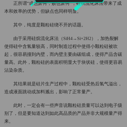
正所谓“成也萧何，败也萧何”，硅烷流化床法带来了成
本和效率的优势，但缺点也同样明显。
其中，纯度是颗粒硅绕不开的话题。
由于采用硅烷流化床法（SiH4→Si+2H2），加热裂解
使得硅中含氢量较高，同时制造过程中使得小颗粒硅被吹
起，很容易撞到内壁，而内壁主要由碳组成，使得产品含碳
量高。此外，颗粒硅的表面积明显大于块状硅，使得更容易
沾染杂质。
其结果就是硅片生产过程中，颗粒硅受热后氢气溢出，
造成液面跳动或加料溅出，影响了正常量产。
此时，一定会有一些声音说颗粒硅质量可以达到电子级
别了，但是要知道达到如此高品质的产品并非大规模量产得
来。