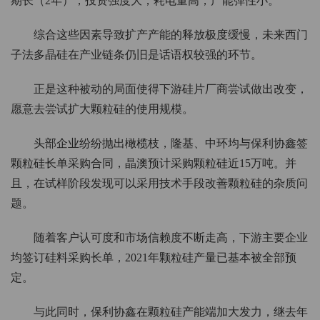
期长（2年），投资强度大，耗电量高，产能弹性小。
综合这些因素导致扩产产能的释放极度缓慢，未来西门
子法多晶硅在产业链条仍旧是话语权较强的环节。
正是这种被动的局面使得下游硅片厂商尝试做出改变，
愿意去尝试扩大颗粒硅的使用规模。
头部企业纷纷抛出橄榄枝，隆基、中环均与保利协鑫签
颗粒硅长单采购合同，晶澳预计采购颗粒硅近15万吨。并
且，在试样阶段发现可以采用技术手段改善颗粒硅的杂质问
题。
随着客户认可度和市场信赖度不断走高，下游主要企业
均签订硅料采购长单，2021年颗粒硅产量已基本被全部预
定。
与此同时，保利协鑫在颗粒硅产能端加大发力，继去年