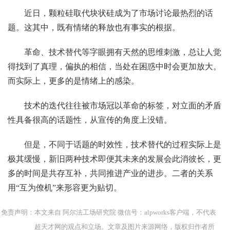
近日，颗粒硅取代块状硅成为了市场讨论最热烈的话
题。这其中，既有情绪的释放也有事实的根据。
革命、技术替代等字眼拥有天然的思维刺激，总让人觉
得找到了真理，偏执的相信，当处在困惑中时会更加放大。
而实际上，更多的是情绪上的感染。
技术的迭代往往被市场冠以革命的标签，对立面的矛盾
性具备很高的话题性，从宣传的角度上没错。
但是，不同于话题的时效性，技术替代的过程实际上是
极其缓慢，新旧两种技术即便其未来的发展会此消彼长，更
多的时间是共存互补，共同推进产业的进步。二者的关系
用“互为僚机”来形容更为贴切。
免责声明：本文来自 阿尔法工场研究院 微信号：alpworks客户端，不代表
超天才网的观点和立场。文章及图片来源网络，版权归作者所