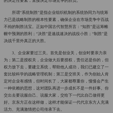
的决定性要素，直接决定市场竞争的胜负。
所谓“系统制胜”是指企业组织机制的系统协同力与统筹
力已是战略制胜的根本性要素，确保企业在市场竞争中百战
不殆的制胜法宝。正如中国古代智慧所言：“知胜”是运筹帷
幄中预测的胜利；“决胜”是速战速决的战役小胜；“制胜”是
决战千里外真正的大胜。
3、企业家要过三关。首先是创业关，创业时要亲力亲
为；第二是授权关，企业做大后要授权，责任还是你的，但
权力放下去，要建立系统，帮助他人成功，我们已建立了一
套比较科学的战略管理机制；第三是交班关，作为创始人肯
定对企业有感情，但时间长了，大家都尊重你，慢慢会产生
一种依赖的思想，这对团队再进一步成长不是一件好事。你
交出去要说服自己、说服大家，交给下一代比自己做得更
好。京东方正在这样做，这样才能保证一代代京东方人充满
活力、充满激情把公司传承下去。