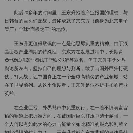
此后20多年的时间里，王东升抱着产业报国的理想，与
日韩台的巨头们鏖战，最终成就了京东方（前身为北京电子
管厂）全球“面板之王”的地位。
王东升更值得敬佩的一点是他忍辱负重的精神。由于液
晶面板产业周期的特殊性，京东方在发展过程中，长期背
负“烧钱机器”“圈钱王”“铁公鸡”等骂名。但王东升不为外界
舆论所左右，坚持自己的理想与判断，敢于与国外巨头打硬
仗，打大战，让中国真正在一个全球高精尖的产业领域，站
在了世界前列。从这个角度看，王东升是位不折不扣的产业
英雄。
在企业巨亏、外界骂声中负重疾行，在一着不慎满盘皆
输的赛道上把握准方向，在被国际巨头打压中越干越强，一
个人何以有如此大的心力与能量？如此精准的眼光和判断？
如此强悍的战斗力？……王东升成就京东方背后的秘诀是什