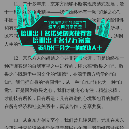
11、二十多年来，京东方能够不断实现跨越式发展，源
于一种独特的企业精神——我们始终怀有一颗“超越之心”。
不因一步或一时成功而沾沾自喜，看清每一次进步的阶段性
和有限性，同时，不为现实局限所惧，不被俗世偏见所畏，
以不同层次的“更高目标”拾级而上，迈向“根本目标”，达到
人生的“根本性超越”。
12、京东方人的超越之心并非盲目求进，而是始终在一
种严谨客观的自我审视之中进行的，即永葆“敬畏之心”。敬
畏之心既源于中国文化的“谦德”，亦源于西方哲学的“自
知”。我们把自身的“有限性”，从一种“自知”转化为一种“自
觉”。正是因为敬畏之心，我们才能专心专注，精益求精，
才能技有所长，日有所进；具有谦逊的心境和包容的胸怀，
在所有经济和社会关系中，真诚合作，分享共赢。
13、从京东方创立至今，我们曾几经风雨。尤其在京东
方迈进世界前沿的半导体显示领域15年间，我们经历过多轮