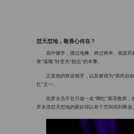
怼天怼地，敬畏心何在？
高中辍学，摆过地摊、烤过烤串、倒卖药材、
将“落魄”转变为“励志”的本事。
正是他的铁齿铜牙，以及被诩为“崇尚自由
红”之一。
但罗永浩不甘只做一名“网红”英语教师
罗永浩怼天怼地的癖好得以有个空间得到释放