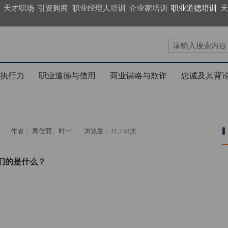
天才职场
引资购商
职业经理人培训
企业家培训
职业道德培训
天
执行力
职业道德与信用
商业谋略与欺诈
忠诚及其背
作者： 周佳丽、时一
浏览量：31,738次
们的是什么？