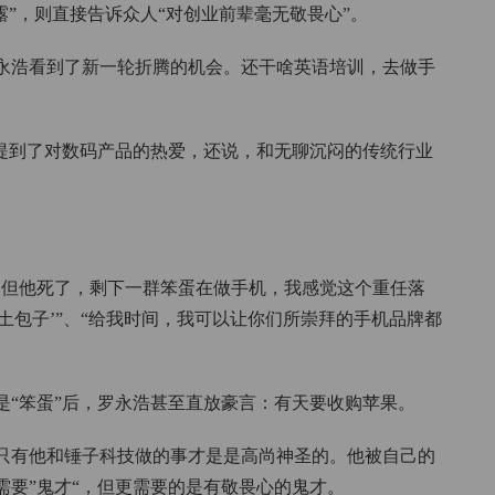
露”，则直接告诉众人“对创业前辈毫无敬畏心”。
罗永浩看到了新一轮折腾的机会。还干啥英语培训，去做手
也提到了对数码产品的热爱，还说，和无聊沉闷的传统行业
，但他死了，剩下一群笨蛋在做手机，我感觉这个重任落
土包子’”、“给我时间，我可以让你们所崇拜的手机品牌都
是“笨蛋”后，罗永浩甚至直放豪言：有天要收购苹果。
只有他和锤子科技做的事才是是高尚神圣的。他被自己的
需要”鬼才“，但更需要的是有敬畏心的鬼才。