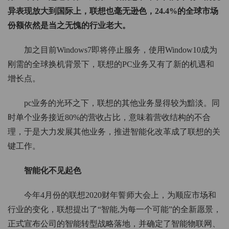
异表现放大到国际上，联想也毫无逊色，24.4%的全球市场
份额依然是当之无愧的行业老大。
加之目前Windows7即将停止服务，使用Window10成为
刚需的全球换机背景下，联想的PC业务又有了新的机遇和
增长点。
pc业务的光环之下，联想的其他业务显得较为黯淡。同
时单个业务接近80%的营收占比，意味着营收结构的不合
理，于是大力发展其他业务，推进智能化改革成了联想的关
键工作。
智能化不见起色
今年4月份的联想2020财年誓师大会上，为顺应市场和
行业的变化，联想提出了“智能,为每一个可能”的全新愿景，
正式宣布公司的智能转型战略落地，并确定了智能物联网、