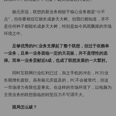
杨元庆说，联想的新业务相较于核心业务都是“小不
点”，但你要相信它能长成参天大树。但我们都知道，并不
是任何种子都能长成参天大树，特别是如今风雨飘摇的市场
环境之中。
足够优秀的PC业务支撑起了整个联想，但过于依赖单
一业务，且单一业务面临一定的天花板，并不是理性的选
择。而单一业务贡献近8成，也成了联想发展的一大掣肘。
同时互联网行业红利已过，加之手机的冲击，PC行业
长期增长疲软。虽有杨元庆提及的，PC不会被替代，但这
一市场潜力有限也是事实。在这样的市场环境下，以电脑为
主营业务的联想面临的转型压力不可谓不大。
困局怎么破？