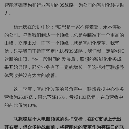
智能基础架构和行业智能的3S战略，为公司的智能化转型助
力。
杨元庆在演讲中说：“联想是一家不停攀登，永不停歇
的公司。每当我们到达一个顶峰，总是会瞄准下一个更高的
山峰，立即出发。而下一个顶峰，就是智能化变革。我坚
信，只要我们正确而坚定地执行3S战略，我们就一定能够抵
达新的山顶。”在一段时间的发展后，联想的智能化业务成
果开始显现，部分业务有了一定的增长，但这些对于联想整
体营收并没有太大的改善。
这一季度，智能化改革的号角声中，联想数据中心业务
营收为26.87亿，同比下降15%，亏损1.03亿元，在总营收中
的占比仅为10%。
联想稳居个人电脑领域的头把交椅，在PC市场上无出
其右者，但众多挑战面前，将智能化的变革作为突破口的联