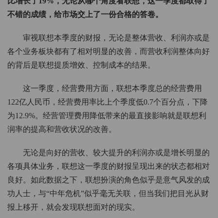
比增长了19%，无论从哪个角度看联想，这一季度都取得了
不错的成绩，给市场交上了一份合格的答卷。
审视联想本季度的财报，无论是整体营收、利润亦或是
各个业务板块都有了相对明显的改善，而营收利润整体向好
的背后是联想提质增效、控制成本的结果。
这一季度，经营费用方面，联想本季度总的经营费用
122亿人民币，经营费用率比上个季度低0.7个百分点，下降
为12.9%。经营管理费用降低带来的最直接影响就是联想利
润率的提高和营收状况的改善。
无论是向好的营收、较大提升的利润亦或是增长明显的
各项具体业务，联想这一季度的财报呈现出来的状态都相对
良好。如此数据之下，联想扮演的角色似乎是意气风发的成
功人士，与“中年危机”似乎毫无关联，但当我们把目光从财
报上移开，就会发现联想面对的现实。