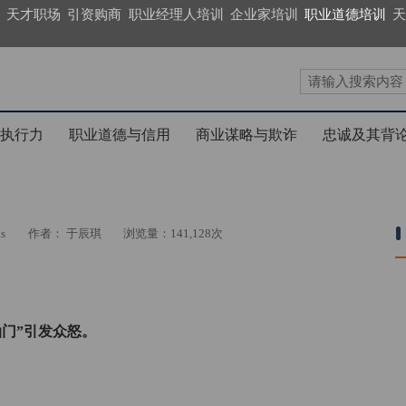
天才职场
引资购商
职业经理人培训
企业家培训
职业道德培训
天
执行力
职业道德与信用
商业谋略与欺诈
忠诚及其背
s
作者： 于辰琪
浏览量：141,128次
油门”引发众怒。