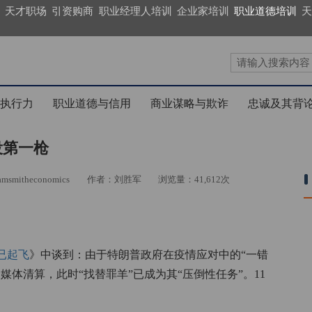
天才职场
引资购商
职业经理人培训
企业家培训
职业道德培训
天
执行力
职业道德与信用
商业谋略与欺诈
忠诚及其背
役第一枪
itheconomics
作者：刘胜军
浏览量：41,612次
已起飞
》中谈到：由于特朗普政府在疫情应对中的“一错
体清算，此时“找替罪羊”已成为其“压倒性任务”。11