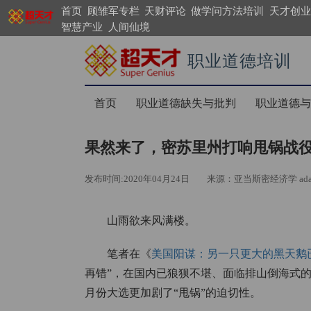
首页
顾雏军专栏
天财评论
做学问方法培训
天才创业
智慧产业
人间仙境
职业道德培训
https://search.supergenius.cn
首页
职业道德缺失与批判
职业道德与
果然来了，密苏里州打响甩锅战
发布时间:2020年04月24日
来源：亚当斯密经济学 adamsm
山雨欲来风满楼。
笔者在《
美国阳谋：另一只更大的黑天鹅
再错”，在国内已狼狈不堪、面临排山倒海式的媒
月份大选更加剧了“甩锅”的迫切性。