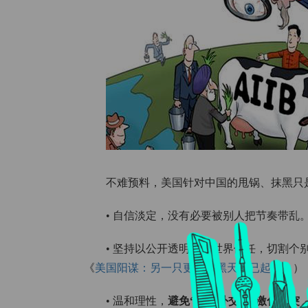
不难预料，美国针对中国的甩锅、抹黑只
• 自信淡定，没有必要被别人把节奏带乱
• 坚持以公开透明赢得世界信任，切割
《
美国阳谋：另一只更大的黑天鹅已起飞
》）
• 温和理性，
避免“战狼外交”。激化冲突