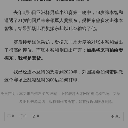
去年4月6日亚洲杯男单小组赛第二轮中，14岁张本智和
遭遇了21岁的国乒未来领军人樊振东，樊振东曾多次击张本
智和，结果那场比赛樊振东却以1比3输给了他。
赛后接受媒体采访，樊振东非常大度的对张本智和做出
了很高的评价。而张本智和则口出狂言：
如果将来再输给樊
振东，我就是蠢货。
我已经迫不及待的想看到2020年，刘国梁会如何带队教
这个赛场上乱喊乱叫的00后如何打球。
免责声明：本文来自粥左罗 客户端，不代表超天才网的观点和立场。文章
及图片来源网络，版权归作者所有，如有投诉请联系删除。
0
0
0
分享: