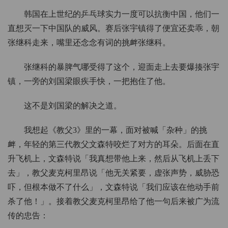
韩国在上世纪的乒乓球实力一度可以抗衡中国，他们一
直想灭一下中国队的威风。赛后张宇镇得了便宜还卖乖，朝
张继科走来，嘴里还念念有词的挑衅张继科。
张继科的暴脾气哪受得了这个，迎面走上去要爆揍张宇
镇，一旁的刘国梁眼疾手快，一把抱住了他。
这不是刘国梁的解决之道。
我想起《教父3》里的一幕，面对被喊「杂种」的挑
衅，年轻的第三代教父文森特咬烂了对方的耳朵。后面在直
升飞机上，文森特说「我真想带他上来，然后从飞机上丢下
去」，教父麦克柯里昂说「他无关紧要，虚张声势，威胁恐
吓，但根本做不了什么」，文森特说「我们应该在他动手前
杀了他！」。接着教父麦克柯里昂给了他一句后来被广为流
传的忠告：