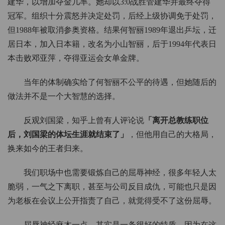
建华，以增加夺金几率。她却以3:0战胜管建华并最终夺得
冠军。组织十分震怒并决定处罚，后经上级协调免于处罚，
但1988年被取消参奥资格。结果何智丽1989年退出乒坛，迁
居日本，加入日本籍，改名为小山智丽，后于1994年代表日
本击败邓亚萍，夺得亚运会女单金牌。
当年的体制确实给了何智丽不公平的待遇，但她随后的
做法并不是一个大智慧的选择。
反观刘国梁，知乎上曾有人评论说
「离开总教练职位
后，刘国梁的体坛生涯就结束了」
，但他用自己的大格局，
换来如今的王者归来。
我们职场中也需要锻炼自己的屈辱神经，很多年轻人太
脆弱，一气之下离职，甚至与公司反目成仇，可能也只是因
为老板在会议上公开指责了自己，就觉得受不了这份屈辱。
屈辱神经麻木一点，其实是一条很好的特质，因为在这