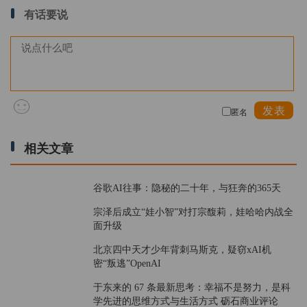
有话要说
发表
匿名
相关文章
谷歌AI往事：隐秘的二十年，与狂奔的365天
宗泽后成立“娃小智”对打宗馥莉，娃哈哈内战全
面升级
北京四中天才少年背刺马斯克，疑窃xAI机
密“叛逃”OpenAI
于东来的 67 条最新思考：幸福不是努力，是科
学先进的思维方式与生活方式 砺石商业评论