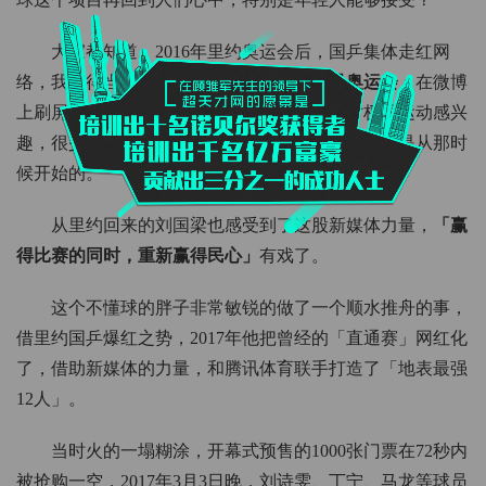
大家都知道，2016年里约奥运会后，国乒集体走红网
络，我记得当时刘国梁一句
「快醒醒，这是奥运会」
在微博
上刷屏，虽然我大学读的北体，但我本人只对极限运动感兴
趣，很少关注大众项目，我对乒乓球的高频关注就是从那时
候开始的。
从里约回来的刘国梁也感受到了这股新媒体力量，
「
赢
得比赛的同时，重新赢得民心
」
有戏了。
这个不懂球的胖子非常敏锐的做了一个顺水推舟的事，
借里约国乒爆红之势，2017年他把曾经的「直通赛」网红化
了，借助新媒体的力量，和腾讯体育联手打造了「地表最强
12人」。
当时火的一塌糊涂，开幕式预售的1000张门票在72秒内
被抢购一空，2017年3月3日晚，刘诗雯、丁宁、马龙等球员