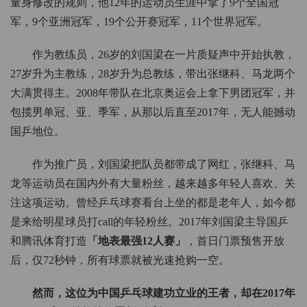
量身修改的规则，他12年的运动员生涯中拿了9个全国冠
军，9个亚洲冠军，19个公开赛冠军，11个世界冠军。
作为教练员，26岁的刘国梁在一片质疑声中开始执教，
27岁升为主教练，28岁升为总教练，带出张继科、马龙两个
大满贯得主。2008年带队在北京奥运会上拿下男团冠军，并
包揽男单冠、亚、季军，从那以后直至2017年，无人能撼动
国乒地位。
作为推广员，刘国梁把队员都带成了网红，张继科、马
龙等运动员在国内外有大量粉丝，越来越多年轻人喜欢、关
注这项运动。曾经乒乓球赛看台上坐的都是老年人，如今都
是来给明星球员打call的年轻粉丝。2017年刘国梁主导国乒
和腾讯体育打造
「地表最强12人赛」
，首日门票预售开放
后，仅72秒钟，所有球票就被光速抢购一空。
然而，这位为中国乒乓球建功立业的王者，却在2017年