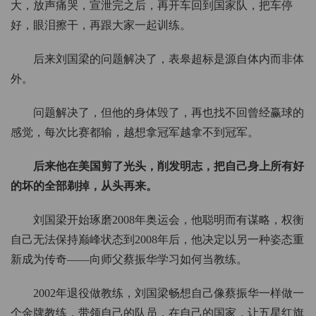
大，放声痛哭，宣泄完之后，再开车回到国家队，把车停
好，眼泪擦干，再跟大家一起训练。
后来刘国梁的问题解决了，表皋超标是源自体内而非体
外。
问题解决了，但他的身体毁了，再也找不回曾经赢球的
感觉，每次比赛都输，越想拿冠军越拿不到冠军。
后来他在美国剪了光头，削发明志，把自己身上所有好
的坏的全部剃掉，从头再来。
刘国梁开始琢磨2008年奥运会，他聪明而有谋略，权衡
自己无法保持巅峰状态到2008年后，他决定以另一种姿态重
新成为传奇——向师父蔡振华学习如何当教练。
2002年退役做教练，刘国梁畅想自己像蔡振华一样做一
个金牌教练，带领自己的队员，在自己的国家，让五星红旗