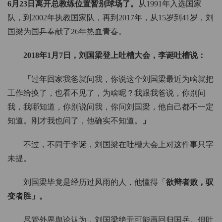
6月23日离开总教练位置暂别球场了。
从1991年入选国家
队，到2002年执教国家队，再到2017年，从15岁到41岁，刘
国梁为国乒奉献了26年热血青春。
2018年1月7日，刘国梁登上吐槽大会，李诞吐槽说：
「
过年回家我爸就问我，你说这个刘国梁最近为啥就把
工作给换了，也看不见了，为啥呢？我跟我爸说，你别问
我，我哪知道，你别说问我，你问刘国梁，他自己都不一定
知道。刚才我也问了，他确实不知道。
」
不过，不同于李诞，刘国梁在吐槽大会上对这件事只字
未提。
刘国梁毕竟是经历过风雨的人，他懂得「
欲辩者败，驭
变者胜」。
尽管外界舆论认为，刘国梁绝无可能再回归国乒。但吐