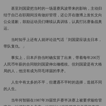
甚至刘国梁把当时的一场退赛风波带来的影响，主动归
结于自己在职期间没有做好管理，还公开在微博上发长文向
公众道歉，鼓励运动员们继续认真训练，认真打比赛备战奥
运。
当时知乎上还有人就评论说气话「刘国梁应该去日本，
带队复仇。」
事实上，日本乒协当时确实冒了出来，带着每年200万
人民币年薪的合同朝刘国梁伸出橄榄枝。但刘国梁是有大格
局的人，他没有成为羽毛球届的李矛。
人生中有太多的不平，但遭遇不平时的选择，造就不同
的人生。
当年何智丽在1987年39届世乒赛半决赛上被要求输给管