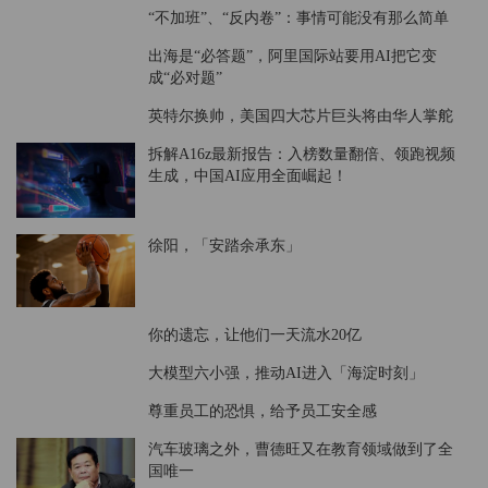
重新理解百度智能云：写在DeepSeek政企接入
潮背后
特斯拉股票连续下跌七周，华尔街收你们来了
“不加班”、“反内卷”：事情可能没有那么简单
出海是“必答题”，阿里国际站要用AI把它变
成“必对题”
英特尔换帅，美国四大芯片巨头将由华人掌舵
拆解A16z最新报告：入榜数量翻倍、领跑视频
生成，中国AI应用全面崛起！
徐阳，「安踏余承东」
你的遗忘，让他们一天流水20亿